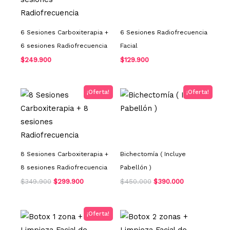
6 Sesiones Carboxiterapia +
6 Sesiones Radiofrecuencia
6 sesiones Radiofrecuencia
Facial
$
249.900
$
129.900
El
El
El
El
¡Oferta!
¡Oferta!
precio
precio
precio
precio
original
actual
original
actual
era:
es:
era:
es:
$349.900.
$299.900.
$450.000.
$390.000.
8 Sesiones Carboxiterapia +
Bichectomía ( Incluye
8 sesiones Radiofrecuencia
Pabellón )
$
349.900
$
299.900
$
450.000
$
390.000
El
El
¡Oferta!
precio
precio