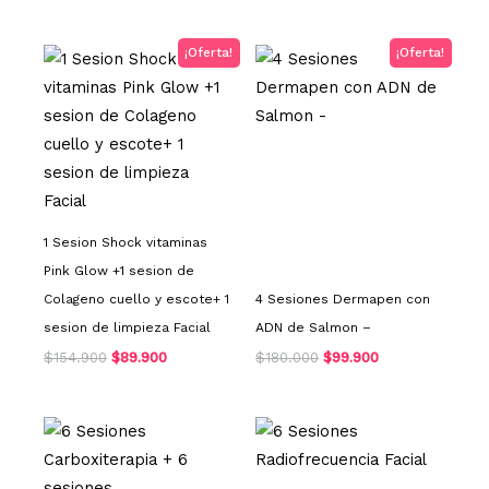
El
El
El
El
¡Oferta!
¡Oferta!
precio
precio
precio
precio
original
actual
original
actual
era:
es:
era:
es:
$154.900.
$89.900.
$180.000.
$99.900.
1 Sesion Shock vitaminas
Pink Glow +1 sesion de
Colageno cuello y escote+ 1
4 Sesiones Dermapen con
sesion de limpieza Facial
ADN de Salmon –
$
154.900
$
89.900
$
180.000
$
99.900