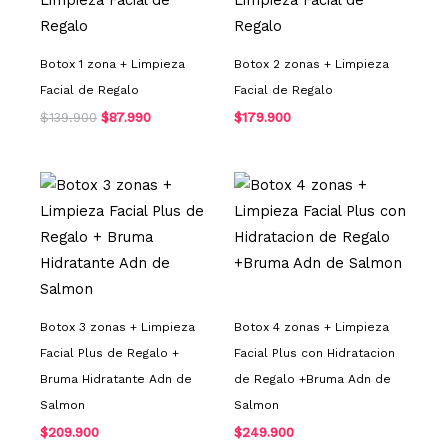
original
actual
era:
es:
$139.900.
$87.990.
Botox 1 zona + Limpieza
Botox 2 zonas + Limpieza
Facial de Regalo
Facial de Regalo
$
139.900
$
87.990
$
179.900
Botox 3 zonas + Limpieza
Botox 4 zonas + Limpieza
Facial Plus de Regalo +
Facial Plus con Hidratacion
Bruma Hidratante Adn de
de Regalo +Bruma Adn de
Salmon
Salmon
$
209.900
$
249.900