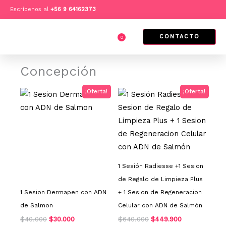
Ir
F
I
T
Escríbenos al
+
56 9 64162373
a
n
i
al
c
s
k
e
t
t
contenido
b
a
o
CONTACTO
0
Cart
o
g
k
o
r
k
a
m
Concepción
El
El
El
El
¡Oferta!
¡Oferta!
precio
precio
precio
precio
original
actual
original
actual
era:
es:
era:
es:
$40.000.
$30.000.
$640.000.
$449.900.
1 Sesión Radiesse +1 Sesion
de Regalo de Limpieza Plus
1 Sesion Dermapen con ADN
+ 1 Sesion de Regeneracion
de Salmon
Celular con ADN de Salmón
$
40.000
$
30.000
$
640.000
$
449.900