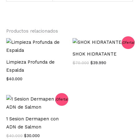
Productos relacionados
El
El
¡Oferta!
precio
precio
original
actual
SHOK HIDRATANTE
era:
es:
Limpieza Profunda de
$70.000.
$39.990.
$
70.000
$
39.990
Espalda
$
40.000
El
El
¡Oferta!
precio
precio
original
actual
era:
es:
1 Sesion Dermapen con
$40.000.
$30.000.
ADN de Salmon
$
40.000
$
30.000