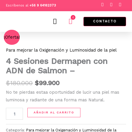
Ir
F
I
T
Escríbenos al
+
56 9 64162373
a
n
i
al
c
s
k
e
t
t
0
contenido
Cart
b
a
o
CONTACTO
o
g
k
o
r
El
El
k
a
4
¡Oferta!
m
Sesiones
precio
precio
Dermapen
original
actual
Para mejorar la Oxigenación y Luminosidad de la piel
con
era:
es:
ADN
4 Sesiones Dermapen con
de
$180.000.
$99.900.
ADN de Salmon –
Salmon
-
cantidad
$
180.000
$
99.900
No te pierdas estaa oportunidad de lucir una piel mas
luminosa y radiante de una forma mas Natural.
AÑADIR AL CARRITO
Categoría:
Para mejorar la Oxigenación y Luminosidad de la