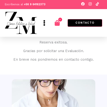
Ir
F
I
T
Escríbenos al
+
56 9 64162373
a
n
i
al
c
s
k
e
t
t
contenido
b
a
o
0
o
g
k
Cart
CONTACTO
o
r
k
a
m
Reserva exitosa.
Gracias por solicitar una Evaluación.
En breve nos pondremos en contacto contigo.