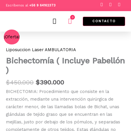
Ir
F
I
T
Escríbenos al
+
56 9 64162373
a
n
i
al
c
s
k
e
t
t
0
contenido
Cart
b
a
o
CONTACTO
o
g
k
o
r
El
El
k
a
Bichectomía
¡Oferta!
m
(
precio
precio
Incluye
original
actual
Liposuccion Laser AMBULATORIA
Pabellón
era:
es:
)
Bichectomía ( Incluye Pabellón
cantidad
$450.000.
$390.000.
)
$
450.000
$
390.000
BICHECTOMIA: Procedimiento que consiste en la
extracción, mediante una intervención quirúrgica de
carácter menor, de las llamadas bolas de Bichat, unas
glándulas de tejido graso que se encuentran en las
mejillas, justo por debajo de los pómulos, y separadas
completamente de otros tejidos. Estas glándulas no