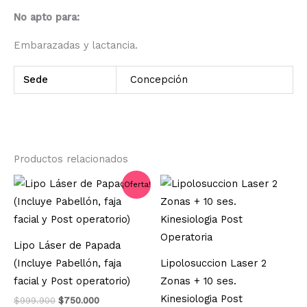
No apto para:
Embarazadas y lactancia.
Sede
Concepción
Productos relacionados
El
El
¡Oferta!
precio
precio
original
actual
era:
es:
$999.900.
$750.000.
Lipo Láser de Papada
(Incluye Pabellón, faja
Lipolosuccion Laser 2
facial y Post operatorio)
Zonas + 10 ses.
Kinesiologia Post
$
999.900
$
750.000