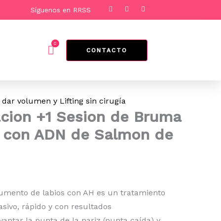
F
I
T
Síguenos en RRSS
a
n
i
io
c
s
k
e
t
t
al
b
a
o
o
g
k
0
Cart
o
r
CONTACTO
k
a
.900.
m
 dar volumen y Lifting sin cirugía
cion +1 Sesion de Bruma
n con ADN de Salmon de
umento de labios con AH es un tratamiento
asivo, rápido y con resultados
vantar la punta de la nariz (punta caída) y