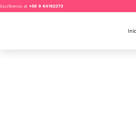
Ir
Escríbenos al
+
56 9 64162373
al
contenido
Ini