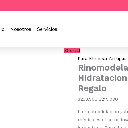
Rinomodelacion
El
El
+1
precio
prec
Sesion
original
actu
de
Bruma
era:
es:
cio
Nosotros
Servicios
Hidratacion
$239.900.
$219
con
ADN
de
¡Oferta!
Salmon
Para Eliminar Arrugas,
de
Rinomodela
Regalo
cantidad
Hidratacio
Regalo
$
239.900
$
219.900
La rinomodelación y A
médico estético no inv
inmediatos. Permite le