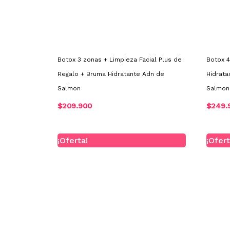
Botox 3 zonas + Limpieza Facial Plus de
Botox 4
Regalo + Bruma Hidratante Adn de
Hidrata
Salmon
Salmon
$
209.900
$
249.
El
El
¡Oferta!
¡Ofert
precio
precio
original
actual
era:
es:
$180.000.
$150.000.