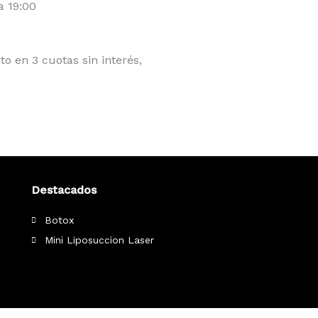
a 19:00
ito en 3 cuotas sin interés,
Destacados
Botox
Mini Liposuccion Laser