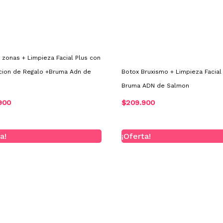
 zonas + Limpieza Facial Plus con
cion de Regalo +Bruma Adn de
Botox Bruxismo + Limpieza Facial 
Bruma ADN de Salmon
900
$
209.900
El
El
El
El
a!
¡Oferta!
precio
precio
precio
precio
original
actual
original
actual
era:
es:
era:
es:
$250.000.
$220.000.
$320.000.
$290.000