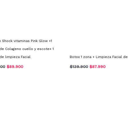
n Shock vitaminas Pink Glow +1
de Colageno cuello y escote+ 1
de limpieza Facial
Botox 1 zona + Limpieza Facial d
900
$
89.900
$
139.900
$
87.990