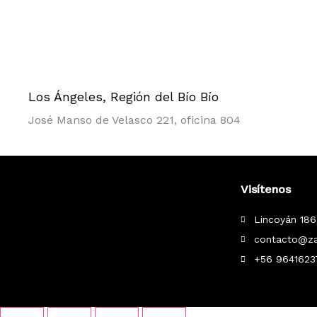
Los Ángeles, Región del Bío Bío
José Manso de Velasco 221, oficina 804
Visítenos
Lincoyán 186
contacto@za
+56 9641623