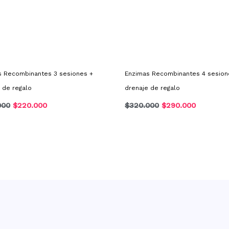
s Recombinantes 3 sesiones +
Enzimas Recombinantes 4 sesion
 de regalo
drenaje de regalo
000
$
220.000
$
320.000
$
290.000