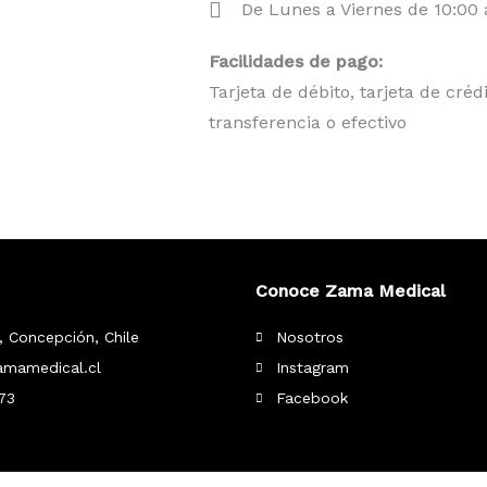
De Lunes a Viernes de 10:00 
Facilidades de pago:
Tarjeta de débito, tarjeta de créd
transferencia o efectivo
Conoce Zama Medical
, Concepción, Chile
Nosotros
mamedical.cl
Instagram
73
Facebook