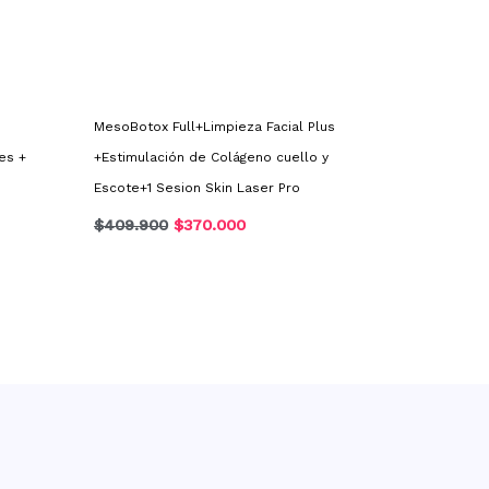
MesoBotox Full+Limpieza Facial Plus
es +
+Estimulación de Colágeno cuello y
Escote+1 Sesion Skin Laser Pro
$
409.900
$
370.000