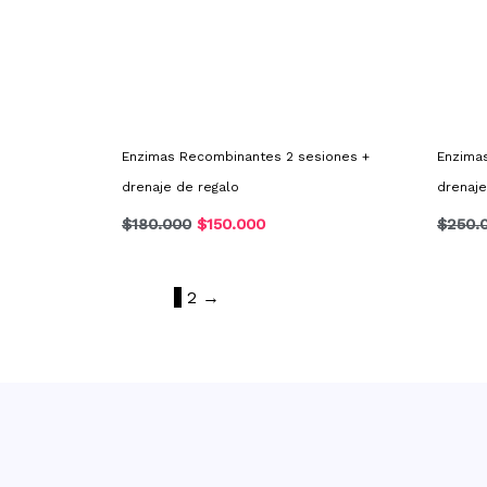
Enzimas Recombinantes 2 sesiones +
Enzima
drenaje de regalo
drenaje
$
180.000
$
150.000
$
250.
1
2
→