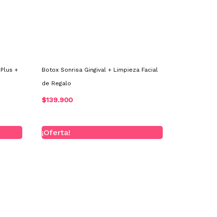
Plus +
Botox Sonrisa Gingival + Limpieza Facial
de Regalo
$
139.900
El
El
¡Oferta!
precio
precio
original
actual
era:
es:
.
$409.900.
$370.000.