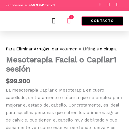
Ir
F
I
T
Escríbenos al
+
56 9 64162373
a
n
i
al
c
s
k
e
t
t
0
contenido
Cart
b
a
o
CONTACTO
o
g
k
o
r
k
a
Mesoterapia
m
Facial
o
Para Eliminar Arrugas, dar volumen y Lifting sin cirugía
Capilar1
sesión
Mesoterapia Facial o Capilar1
cantidad
sesión
$
99.900
La mesoterapia Capilar o Mesoterapia en cuero
cabelludo; un tratamiento o técnica que se emplea para
mejorar el estado del cabello. Concretamente, es ideal
para aquellas personas que sufren los primeros signos
de calvicie, que tienen el cabello muy debilitado y que
diariamente ven como este va perdiendo fuerza y es