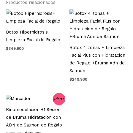
Productos relacionados
Botox Hiperhidrosis+
Limpieza Facial de Regalo
Botox 4 zonas + Limpieza
$
349.900
Facial Plus con Hidratacion
de Regalo +Bruma Adn de
Salmon
$
249.900
El
El
¡Oferta!
precio
precio
original
actual
Rinomodelacion +1 Sesion
era:
es:
de Bruma Hidratacion con
$239.900.
$219.900.
ADN de Salmon de Regalo