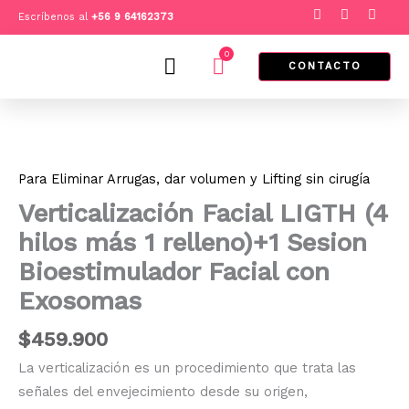
Ir
F
I
T
Escríbenos al
+
56 9 64162373
a
n
i
al
c
s
k
e
t
t
0
contenido
Cart
b
a
o
CONTACTO
o
g
k
o
r
k
a
Verticalización
m
Facial
LIGTH
(4
Para Eliminar Arrugas, dar volumen y Lifting sin cirugía
hilos
más
Verticalización Facial LIGTH (4
1
relleno)+1
hilos más 1 relleno)+1 Sesion
Sesion
Bioestimulador Facial con
Bioestimulador
Facial
Exosomas
con
Exosomas
$
459.900
cantidad
La verticalización es un procedimiento que trata las
señales del envejecimiento desde su origen,