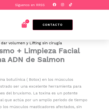
F
I
T
Síguenos en RRSS
a
n
i
c
s
k
e
t
t
b
a
o
o
g
k
0
Cart
o
r
CONTACTO
k
a
m
 dar volumen y Lifting sin cirugía
smo + Limpieza Facial
ma ADN de Salmon
xina botulínica ( Botox) en los músculos
trado ser una excelente herramienta para
nes del bruxismo. La toxina es un potente
cal que actúa por un amplio periodo de tiempo
do los músculos masticadores afectados, sin