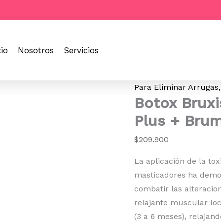
Botox
Bruxismo
+
Limpieza
Facial
cio
Nosotros
Servicios
Plus
+
Bruma
ADN
Para Eliminar Arrugas,
de
Botox Bruxi
Salmon
cantidad
Plus + Bru
$
209.900
La aplicación de la to
masticadores ha demos
combatir las alteracio
relajante muscular lo
(3 a 6 meses), relajan