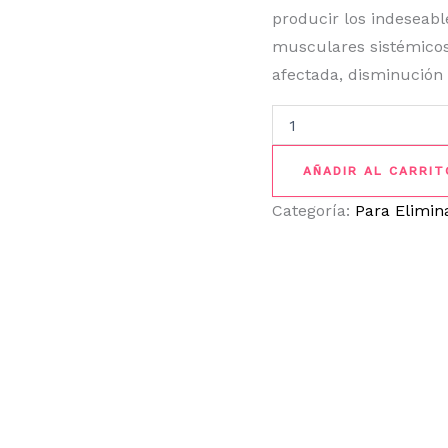
producir los indeseabl
musculares sistémicos
afectada, disminución d
AÑADIR AL CARRIT
Categoría:
Para Elimina