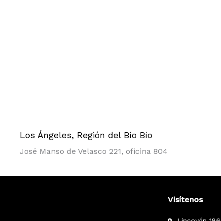
Los Ángeles, Región del Bío Bío
José Manso de Velasco 221, oficina 804
Visítenos
Lincoyán 186