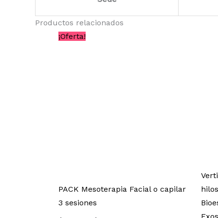
Productos relacionados
El
El
¡Oferta!
precio
precio
original
actual
era:
es:
$299.900.
$219.900.
Vert
PACK Mesoterapia Facial o capilar
hilo
3 sesiones
Bioe
Exo