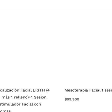
icalización Facial LIGTH (4
Mesoterapia Facial 1 ses
s más 1 relleno)+1 Sesion
$
99.900
stimulador Facial con
somas