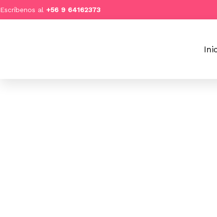
Ir
Escríbenos al
+
56 9 64162373
al
contenido
Ini