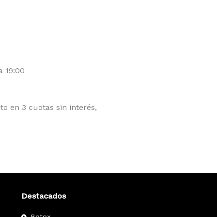
a 19:00
ito en 3 cuotas sin interés,
Destacados
Botox