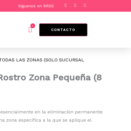
F
I
T
Síguenos en RRSS
a
n
i
o
c
s
k
e
t
t
l
b
a
o
o
g
k
0
Cart
o
r
CONTACTO
k
a
00.
m
% TODAS LAS ZONAS (SOLO SUCURSAL
Rostro Zona Pequeña (8
e esencialmente en la eliminación permanente
na zona específica a la que se aplique el