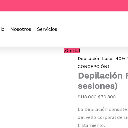
Depilación
El
El
Rostro
precio
preci
Zona
original
actua
Pequeña
(8
era:
es:
cio
Nosotros
Servicios
sesiones)
$118.000.
$70.8
cantidad
¡Oferta!
Depilación Laser 40
CONCEPCIÓN)
Depilación 
sesiones)
$
118.000
$
70.800
La Depilación consist
del vello corporal de u
tratamiento.