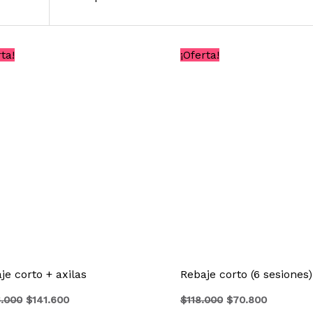
El
El
El
El
ta!
¡Oferta!
precio
precio
precio
precio
original
actual
original
actual
era:
es:
era:
es:
$236.000.
$141.600.
$118.000.
$70.800.
je corto + axilas
Rebaje corto (6 sesiones)
.000
$
141.600
$
118.000
$
70.800