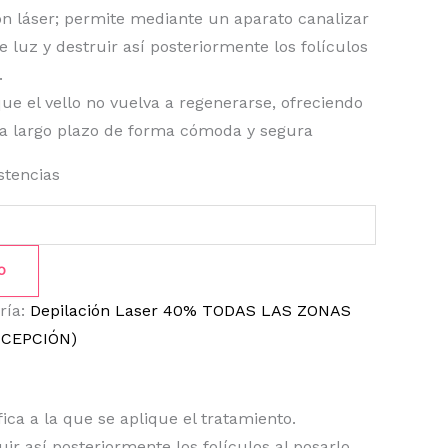
ón láser; permite mediante un aparato canalizar
e luz y destruir así posteriormente los folículos
.
e el vello no vuelva a regenerarse, ofreciendo
 a largo plazo de forma cómoda y segura
stencias
O
ría:
Depilación Laser 40% TODAS LAS ZONAS
CEPCIÓN)
ca a la que se aplique el tratamiento.
ir así posteriormente los folículos al posarlo