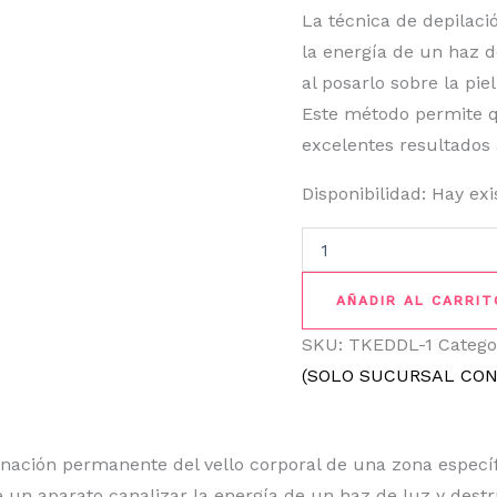
La técnica de depilaci
la energía de un haz d
al posarlo sobre la piel
Este método permite qu
excelentes resultados
Disponibilidad:
Hay exi
AÑADIR AL CARRIT
SKU:
TKEDDL-1
Catego
(SOLO SUCURSAL CON
nación permanente del vello corporal de una zona específi
 un aparato canalizar la energía de un haz de luz y destru