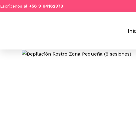
Ir
Escríbenos al
+
56 9 64162373
al
contenido
Ini