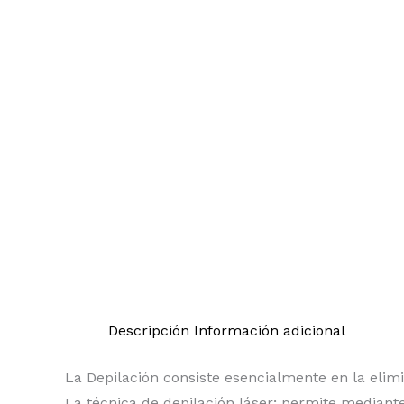
Descripción
Información adicional
La Depilación consiste esencialmente en la elimi
La técnica de depilación láser; permite mediante