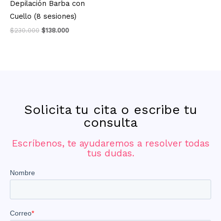
Depilación Barba con
$230.000.
$138.000.
Cuello (8 sesiones)
$
230.000
$
138.000
Solicita tu cita o escribe tu
consulta
Escríbenos, te ayudaremos a resolver todas
tus dudas.