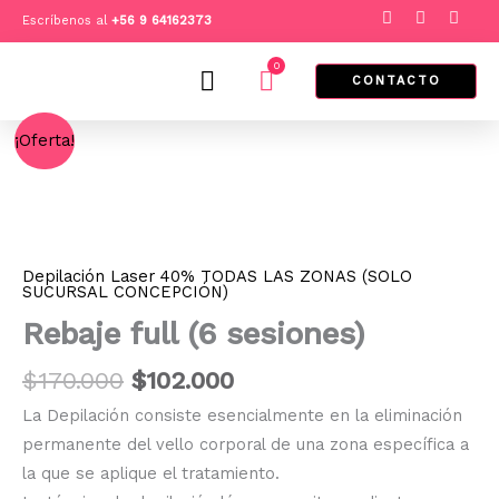
Ir
F
I
T
Escríbenos al
+
56 9 64162373
a
n
i
al
c
s
k
e
t
t
0
contenido
Cart
b
a
o
CONTACTO
o
g
k
o
r
El
El
k
a
Rebaje
¡Oferta!
m
full
precio
precio
(6
original
actual
sesiones)
era:
es:
cantidad
$170.000.
$102.000.
Depilación Laser 40% TODAS LAS ZONAS (SOLO
SUCURSAL CONCEPCIÓN)
Rebaje full (6 sesiones)
$
170.000
$
102.000
La Depilación consiste esencialmente en la eliminación
permanente del vello corporal de una zona específica a
la que se aplique el tratamiento.