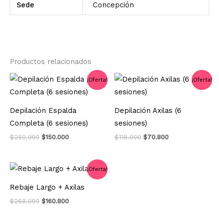
Sede
Concepción
Productos relacionados
El
El
El
El
¡Oferta!
¡Oferta!
precio
precio
precio
precio
original
actual
original
actual
era:
es:
era:
es:
Depilación Espalda
Depilación Axilas (6
$250.000.
$150.000.
$118.000.
$70.800.
Completa (6 sesiones)
sesiones)
$
250.000
$
150.000
$
118.000
$
70.800
El
El
¡Oferta!
precio
precio
original
actual
Rebaje Largo + Axilas
era:
es:
$268.000.
$160.800.
$
268.000
$
160.800