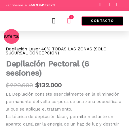
Ir
F
I
T
Escríbenos al
+
56 9 64162373
a
n
i
al
c
s
k
e
t
t
0
contenido
Cart
b
a
o
CONTACTO
o
g
k
o
r
El
El
k
a
Depilación
¡Oferta!
m
Pectoral
precio
precio
(6
original
actual
Depilación Laser 40% TODAS LAS ZONAS (SOLO
sesiones)
SUCURSAL CONCEPCIÓN)
era:
es:
cantidad
Depilación Pectoral (6
$220.000.
$132.000.
sesiones)
$
220.000
$
132.000
La Depilación consiste esencialmente en la eliminación
permanente del vello corporal de una zona específica a
la que se aplique el tratamiento.
La técnica de depilación láser; permite mediante un
aparato canalizar la energía de un haz de luz y destruir