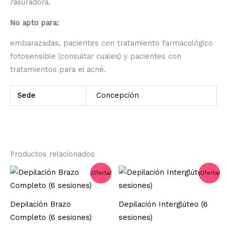
rasuradora.
No apto para:
embarazadas, pacientes con tratamiento farmacológico
fotosensible (consultar cuales) y pacientes con
tratamientos para el acné.
Sede
Concepción
Productos relacionados
El
El
El
El
¡Oferta!
¡Oferta!
precio
precio
precio
precio
original
actual
original
actual
era:
es:
era:
es:
Depilación Brazo
Depilación Interglúteo (6
$200.000.
$120.000.
$118.000.
$70.800.
Completo (6 sesiones)
sesiones)