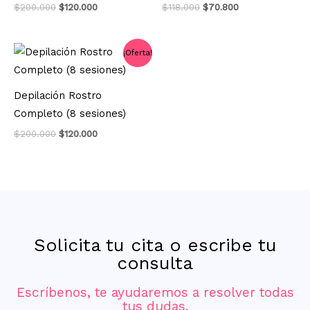
$
200.000
$
120.000
$
118.000
$
70.800
El
El
¡Oferta!
precio
precio
original
actual
era:
es:
Depilación Rostro
$200.000.
$120.000.
Completo (8 sesiones)
$
200.000
$
120.000
Solicita tu cita o escribe tu
consulta
Escríbenos, te ayudaremos a resolver todas
tus dudas.