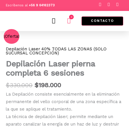
Ir
F
I
T
Escríbenos al
+
56 9 64162373
a
n
i
al
c
s
k
e
t
t
0
contenido
Cart
b
a
o
CONTACTO
o
g
k
o
r
El
El
k
a
Depilación
¡Oferta!
m
Laser
precio
precio
pierna
original
actual
Depilación Laser 40% TODAS LAS ZONAS (SOLO
completa
SUCURSAL CONCEPCIÓN)
era:
es:
6
Depilación Laser pierna
sesiones
$330.000.
$198.000.
cantidad
completa 6 sesiones
$
330.000
$
198.000
La Depilación consiste esencialmente en la eliminación
permanente del vello corporal de una zona específica a
la que se aplique el tratamiento.
La técnica de depilación láser; permite mediante un
aparato canalizar la energía de un haz de luz y destruir