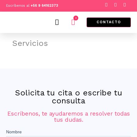
Ir
F
I
T
Escríbenos al
+
56 9 64162373
a
n
i
al
c
s
k
e
t
t
0
contenido
Cart
b
a
o
CONTACTO
o
g
k
o
r
k
a
m
Servicios
Solicita tu cita o escribe tu
consulta
Escríbenos, te ayudaremos a resolver todas
tus dudas.