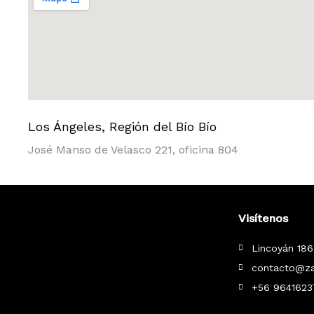
Los Ángeles, Región del Bío Bío
José Manso de Velasco 221, oficina 804
Visítenos
Lincoyán 186
contacto@za
+56 9641623