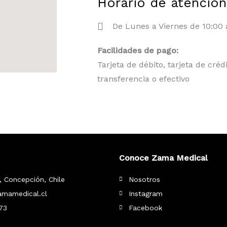
Horario de atención
De Lunes a Viernes de 10:00 
Facilidades de pago:
Tarjeta de débito, tarjeta de créd
transferencia o efectivo
Conoce Zama Medical
, Concepción, Chile
Nosotros
mamedical.cl
Instagram
73
Facebook