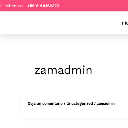
Ir
Escríbenos al
+
56 9 64162373
al
contenido
Ini
zamadmin
Deja un comentario
/
Uncategorized
/
zamadmin